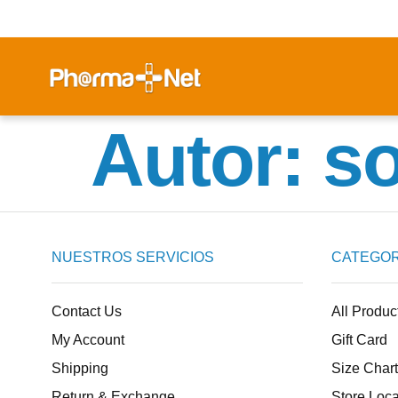
Autor:
s
NUESTROS SERVICIOS
CATEGOR
Contact Us
All Produc
My Account
Gift Card
Shipping
Size Chart
Return & Exchange
Store Loca