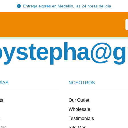
Entrega exprés en Medellín, las 24 horas del día
oystepha@g
ÍAS
NOSOTROS
ts
Our Outlet
Wholesale
Testimonials
tor
Site Map