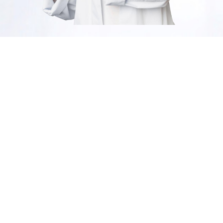
Cuidado personal
descuentos del 35%
SHOP NOW
Productos
selecionados
descuentos del 50%