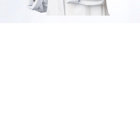
Cuidado personal
descuentos del 35%
SHOP NOW
Productos
selecionados
descuentos del 50%