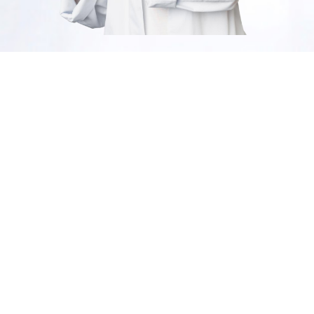
Cuidado personal
descuentos del 35%
SHOP NOW
Productos
selecionados
descuentos del 50%